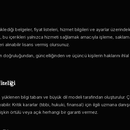
klediği belgeler, fiyat listeleri, hizmet bilgileri ve ayarlar üzerindek
ma, bu içerikleri yalnızca hizmeti sağlamak amacıyla işleme, saklam
ri alınabilir lisans vermiş olursunuz.
ğin doğruluğundan, güncelliğinden ve üçüncü kişilerin haklarını ihl
iteliği
r, yüklenen bilgi tabanı ve büyük dil modeli tarafından oluşturulur. Çı
ilir. Kritik kararlar (tıbbi, hukuki, finansal) için ilgili uzmana danışı
ilişkin örtülü veya açık herhangi bir garanti vermez.