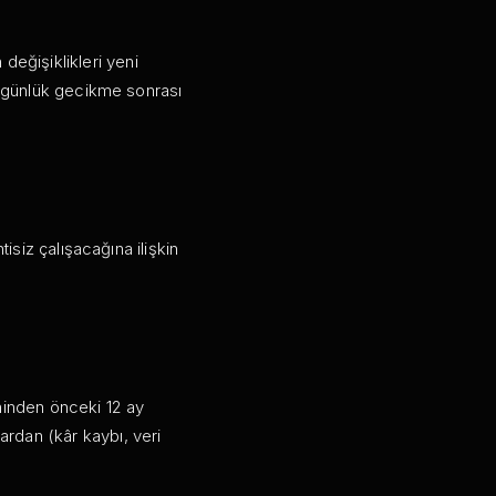
 değişiklikleri yeni
0 günlük gecikme sonrası
siz çalışacağına ilişkin
ihinden önceki 12 ay
rlardan (kâr kaybı, veri