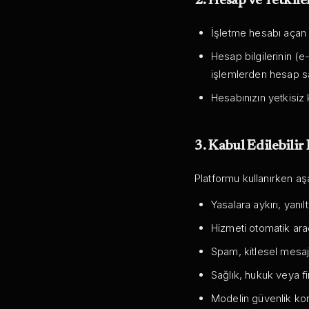
2. Hesap ve Yetkil
İşletme hesabı açan 
Hesap bilgilerinin (e
işlemlerden hesap s
Hesabınızın yetkisiz k
3. Kabul Edilebilir
Platformu kullanırken aş
Yasalara aykırı, yanıl
Hizmeti otomatik ara
Spam, kitlesel mesaj
Sağlık, hukuk veya fi
Modelin güvenlik ko