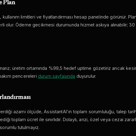
e Plan
ri, kullanım limitleri ve fiyatlandırması hesap panelinde görünür. Plan
li olur. Ödeme gecikmesi durumunda hizmet askıya alınabilir; 3
narız; üretim ortamında %99,5 hedef uptime gözetiriz ancak kesinti
 bakım pencereleri
durum sayfasında
duyurulur.
rlandırması
erdiği azami ölçüde, AssistantAI'ın toplam sorumluluğu, talep tar
dediği toplam ücret ile sınırlıdır. Dolaylı, arızi, özel veya cezai zara
) sorumlu tutulmayız.