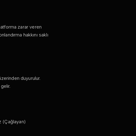
platforma zarar veren
nlandırma hakkını saklı
üzerinden duyurulur.
gelir.
ez (Çağlayan)