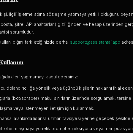
endirme
kişi, ilgili işletme adına sözleşme yapmaya yetkili olduğunu beyan
-posta, şifre, API anahtarları) gizliliğinden ve hesap üzerinden ger
ahibi sorumludur.
ullanıldığını fark ettiğinizde derhal
support@assistantai.app
adresi
 Kullanım
ağıdakileri yapmamayı kabul edersiniz:
tıcı, dolandırıcılığa yönelik veya üçüncü kişilerin haklarını ihlal ede
çlarla (bot/scraper) makul sınırların üzerinde sorgulamak, tersin
laşma veya istenmeyen iletişim için kullanmak.
nansal alanlarda lisanslı uzman tavsiyesi yerine geçecek şekilde s
ntrollerini aşmaya yönelik prompt enjeksiyonu veya manipülasyon