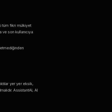
i tüm fikri mülkiyet
a ve son kullanıcıya
al etmediğinden
ktılar yer yer eksik,
lmalıdır. AssistantAI, AI