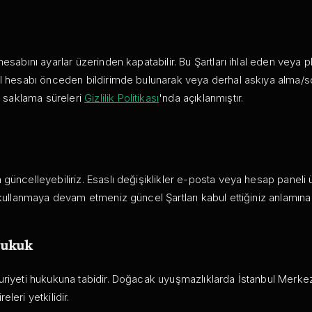
hesabını ayarlar üzerinden kapatabilir. Bu Şartları ihlal eden veya 
AI hesabı önceden bildirimde bulunarak veya derhal askıya alma/so
i saklama süreleri
Gizlilik Politikası
'nda açıklanmıştır.
güncelleyebiliriz. Esaslı değişiklikler e-posta veya hesap paneli 
 kullanmaya devam etmeniz güncel Şartları kabul ettiğiniz anlamına 
Hukuk
uriyeti hukukuna tabidir. Doğacak uyuşmazlıklarda İstanbul Merk
leri yetkilidir.