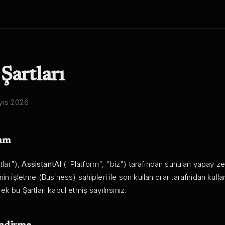
Şartları
yıs 2026
sam
tlar"),
AssistantAI
("Platform", "biz") tarafından sunulan yapay z
in işletme (Business) sahipleri ile son kullanıcılar tarafından kullan
k bu Şartları kabul etmiş sayılırsınız.