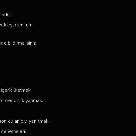
 eder.
çekleştirilen tüm
ne bildirmelisiniz.
n içerik üretmek.
e mühendislik yapmak.
on kullanıcıyı yanıltmak.
 denemeleri.