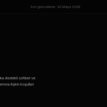
Son güncelleme:
20 Mayıs 2026
eka destekli sohbet ve
ımına ilişkin koşulları